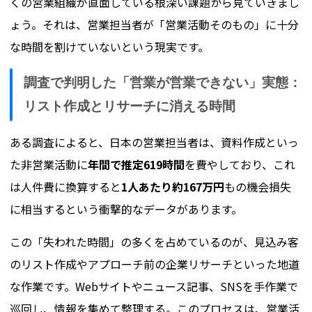
くの営業組織が直面している根深い課題から見ていきまし
ょう。それは、営業担当者が「営業活動そのもの」に十分
な時間を割けていないという現実です。
調査で判明した「営業が営業できない」実態：
リスト作成とリサーチに消える時間
ある調査によると、日本の営業担当者は、資料作成といっ
た非営業活動に
年間で推定619時間
を費やしており、これ
は人件費に換算すると
1人あたり約167万円
もの機会損失
に相当するという衝撃的なデータがあります。
この「失われた時間」の多くを占めているのが、見込み客
のリスト作成やアプローチ前の企業リサーチといった地道
な作業です。Webサイトやニュース記事、SNSを手作業で
巡回し、情報を集めて整理する。このプロセスは、営業活