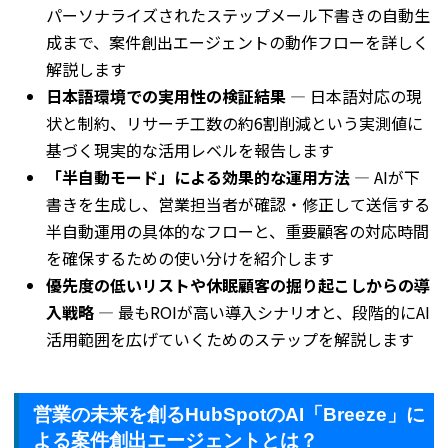
パーソナライズされたステップメール下書きの自動生
成まで、案件創出エージェントの動作フローを詳しく
解説します
日本語環境での実用性の検証結果
— 日本語対応の現
状と制約、リサーチ工数の約6割削減という実測値に
基づく現実的な活用レベルを報告します
「半自動モード」による効果的な運用方法
— AIが下
書きを生成し、営業担当者が確認・修正して送信する
半自動運用の具体的なフローと、重要顧客の対応時間
を確保するための使い分けを紹介します
優先度の低いリストや休眠顧客の掘り起こしからの導
入戦略
— 最もROIが高い導入シナリオと、段階的にAI
活用範囲を広げていくためのステップを解説します
営業の未来を創るHubSpotのAI「Breeze」に
よる案件創出エージェントとは？