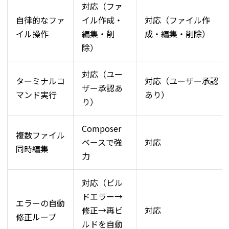
対応（ファ
自律的なファ
イル作成・
対応（ファイル作
イル操作
編集・削
成・編集・削除）
除）
対応（ユー
ターミナルコ
対応（ユーザー承認
ザー承認あ
マンド実行
あり）
り）
Composer
複数ファイル
ベースで強
対応
同時編集
力
対応（ビル
ドエラー→
エラーの自動
修正→再ビ
対応
修正ループ
ルドを自動