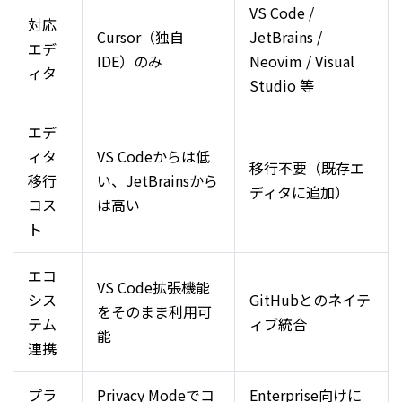
VS Code /
対応
Cursor（独自
JetBrains /
エデ
IDE）のみ
Neovim / Visual
ィタ
Studio 等
エデ
ィタ
VS Codeからは低
移行不要（既存エ
移行
い、JetBrainsから
ディタに追加）
コス
は高い
ト
エコ
VS Code拡張機能
シス
GitHubとのネイテ
をそのまま利用可
テム
ィブ統合
能
連携
プラ
Privacy Modeでコ
Enterprise向けに