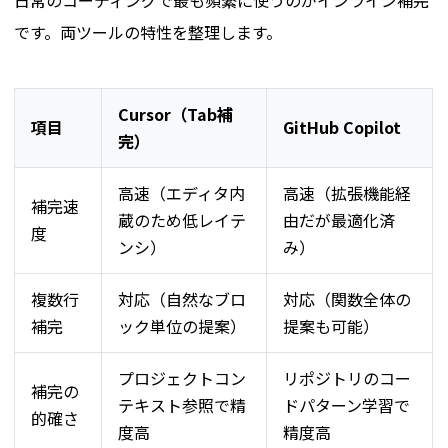
です。両ツールの特性を整理します。
Cursor（Tab補
項目
GitHub Copilot
完）
高速（エディタ内
高速（拡張機能経
補完速
蔵のため低レイテ
由だが最適化済
度
ンシ）
み）
複数行
対応（自然なブロ
対応（関数全体の
補完
ック単位の提案）
提案も可能）
プロジェクトコン
リポジトリのコー
補完の
テキスト参照で精
ドパターン学習で
的確さ
度高
精度高