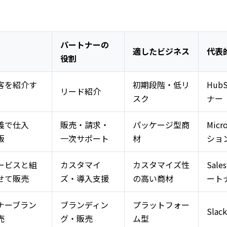
パートナーの
適したビジネス
代表
役割
客を紹介す
初期段階・低リ
Hu
リード紹介
スク
ナー
義で仕入
販売・請求・
パッケージ型商
Mic
販
一次サポート
材
ショ
ービスと組
カスタマイ
カスタマイズ性
Sal
せて販売
ズ・導入支援
の高い商材
ート
ナーブラン
ブランディン
プラットフォー
Slac
売
グ・販売
ム型