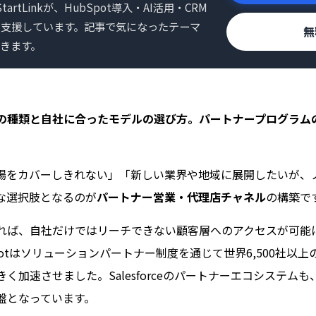
artLinkが、HubSpot導入・AI活用・CRM
て支援しています。記事で気になったテーマ
無
きます。
の種類と自社に合ったモデルの選び方。パートナープログラム
場をカバーしきれない」「新しい業界や地域に展開したいが、ノ
な選択肢となるのが
パートナー営業・代理店チャネル
の構築で
れば、自社だけではリーチできない顧客層へのアクセスが可能
potはソリューションパートナー制度を通じて世界6,500社以
速させました。Salesforceのパートナーエコシステムも、App
盤となっています。